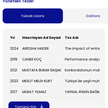
Yönetilen Tezler
Yüksek Lisans
Doktora
Yıl
Hazırlayan Ad Soyad
Tez Adı
2024
AREESHA HAIDER
The impact of entrepren
2019
CANER KOÇ
Performance analysis in 
2021
MUSTAFA BURAK BAŞAK
Konkordatonun mali ve h
2023
MESUT MELİH KURT
Türkiye'de yeşil muhaseb
2017
MURAT YILMAZ
YAPISAL RİSKİN BAĞIMSIZ 
Tümünü Gör