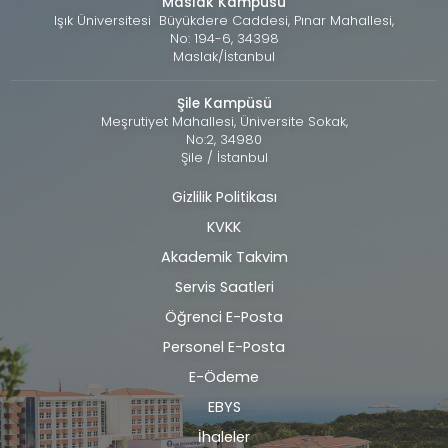
Maslak Kampüsü
Işık Üniversitesi Büyükdere Caddesi, Pınar Mahallesi,
No: 194-6, 34398
Maslak/İstanbul
Şile Kampüsü
Meşrutiyet Mahallesi, Üniversite Sokak,
No:2, 34980
Şile / İstanbul
Gizlilik Politikası
Alt
KVKK
bilgi
Akademik Takvim
Servis Saatleri
Öğrenci E-Posta
Personel E-Posta
E-Ödeme
EBYS
İhaleler