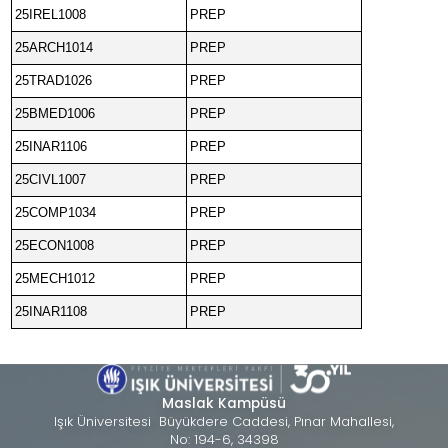
25IREL1008
PREP
25ARCH1014
PREP
25TRAD1026
PREP
25BMED1006
PREP
25INAR1106
PREP
25CIVL1007
PREP
25COMP1034
PREP
25ECON1008
PREP
25MECH1012
PREP
25INAR1108
PREP
Maslak Kampüsü
Işık Üniversitesi Büyükdere Caddesi, Pınar Mahallesi,
No: 194-6, 34398