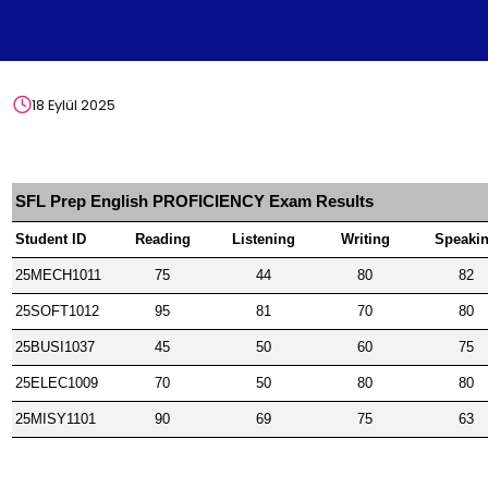
18 Eylül 2025
SFL Prep English PROFICIENCY Exam Results
Student ID
Reading
Listening
Writing
Speaki
25MECH1011
75
44
80
82
25SOFT1012
95
81
70
80
25BUSI1037
45
50
60
75
25ELEC1009
70
50
80
80
25MISY1101
90
69
75
63