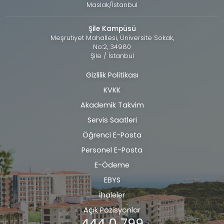
Maslak/İstanbul
Şile Kampüsü
Meşrutiyet Mahallesi, Üniversite Sokak,
No:2, 34980
Şile / İstanbul
Gizlilik Politikası
Alt
KVKK
bilgi
Akademik Takvim
Servis Saatleri
Öğrenci E-Posta
Personel E-Posta
E-Ödeme
EBYS
İhaleler
Açık Pozisyonlar
444 0 799