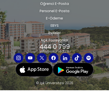
Öğrenci E-Posta
Personel E-Posta
E-Ödeme
EBYS
İhaleler
Açık Pozisyonlar
444 0 799
info@isikun.edu.tr
© Işık Üniversitesi 2026