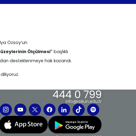
ulya Özsoy’un
Düzeylerinin Ölçülmesi"
başlıklı
'ndan desteklenmeye hak kazandı.
diliyoruz.
444 0 799
info@isikun.edu.tr