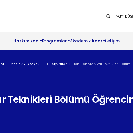
Ana Gezinti Menüsü Üst
Kampüs
Hakkımızda
Programlar
Akademik Kadro
İletișim
ler
Meslek Yüksekokulu
Duyurular
Tıbbi Laboratuvar Teknikleri Bölüm
ar Teknikleri Bölümü Öğrenci