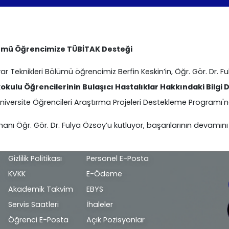
lümü Öğrencimize TÜBİTAK Desteği
 Teknikleri Bölümü öğrencimiz Berfin Keskin’in, Öğr. Gör. Dr. F
kulu Öğrencilerinin Bulaşıcı Hastalıklar Hakkındaki Bilgi 
niversite Öğrencileri Araştırma Projeleri Destekleme Programı
anı Öğr. Gör. Dr. Fulya Özsoy’u kutluyor, başarılarının devamını 
Alt
Gizlilik Politikası
Personel E-Posta
bilgi
KVKK
E-Ödeme
Akademik Takvim
EBYS
Servis Saatleri
İhaleler
Öğrenci E-Posta
Açık Pozisyonlar