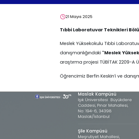
21 Mayıs 2025
Tıbbi Laboratuvar Teknikleri Bö
Meslek Yüksekokulu Tıbbi Laboratuvar
danışmanlığındaki
"Meslek Yükseko
araştırma projesi TÜBİTAK 2209-A Ü
Öğrencimiz Berfin Keskin’i ve danışm
Maslak Kampüsü
Işık Üniversitesi Büyükdere
Caddesi, Pınar Mahallesi,
No: 194-6, 34398
Maslak/İstanbul
Şile Kampüsü
Meşrutiyet Mahallesi,