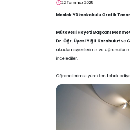
22 Temmuz 2025
Meslek Yüksekokulu Grafik Tasarı
Mütevelli Heyeti Başkanı Mehmet
Dr. Öğr. Üyesi Yiğit Karabulut
ve
G
akademisyenlerimiz ve öğrencilerimiz 
incelediler.
Öğrencilerimizi yürekten tebrik ediy