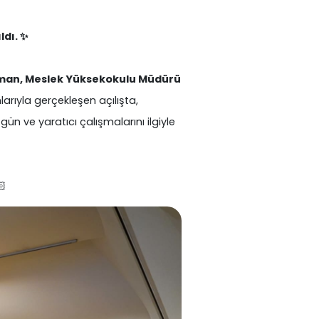
ldı. ✨
raman, Meslek Yüksekokulu Müdürü
ımlarıyla gerçekleşen açılışta,
ün ve yaratıcı çalışmalarını ilgiyle
🏻