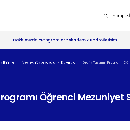
Ana Gezinti Menüsü Üst
Kampüs
Hakkımızda
Programlar
Akademik Kadro
İletișim
 Birimler
Meslek Yüksekokulu
Duyurular
Grafik Tasarım Programı Öğr
Programı Öğrenci Mezuniyet S