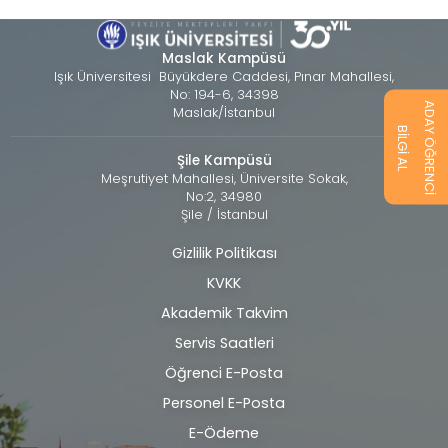
Maslak Kampüsü
Işık Üniversitesi Büyükdere Caddesi, Pınar Mahallesi,
No: 194-6, 34398
ADAY ÖĞRENCİ
Maslak/İstanbul
BİLGİ AL
Şile Kampüsü
Meşrutiyet Mahallesi, Üniversite Sokak,
No:2, 34980
Şile / İstanbul
Gizlilik Politikası
Alt
KVKK
bilgi
Akademik Takvim
Servis Saatleri
Öğrenci E-Posta
Personel E-Posta
E-Ödeme