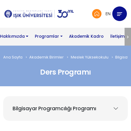
EN
Hakkımızda
Programlar
Akademik Kadro
İletișim
Ana Sayfa
Akademik Birimler
Meslek Yüksekokulu
Bilgisay
Ders Programı
Bilgisayar Programcılığı Programı