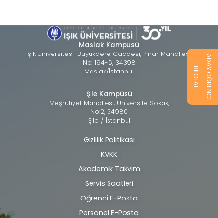
Maslak Kampüsü
Işık Üniversitesi Büyükdere Caddesi, Pınar Mahallesi,
ADAY ÖĞRENCİ
No: 194-6, 34398
BİLGİ AL
Maslak/İstanbul
Şile Kampüsü
Meşrutiyet Mahallesi, Üniversite Sokak,
No:2, 34980
Şile / İstanbul
Gizlilik Politikası
Alt
KVKK
bilgi
Akademik Takvim
Servis Saatleri
Öğrenci E-Posta
Personel E-Posta