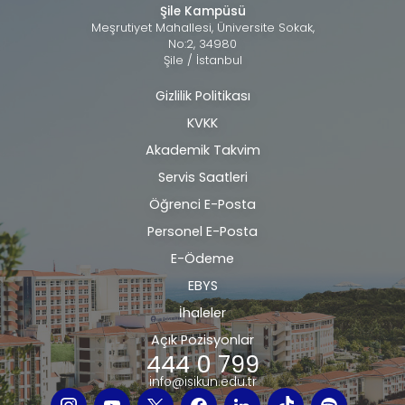
Şile Kampüsü
Meşrutiyet Mahallesi, Üniversite Sokak,
No:2, 34980
Şile / İstanbul
Gizlilik Politikası
Alt
KVKK
bilgi
Akademik Takvim
Servis Saatleri
Öğrenci E-Posta
Personel E-Posta
E-Ödeme
EBYS
İhaleler
Açık Pozisyonlar
444 0 799
info@isikun.edu.tr