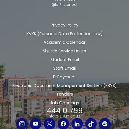
Şile / İstanbul
Privacy Policy
Alt
KVKK (Personal Data Protection Law)
bilgi
Academic Calendar
Shuttle Service Hours
Student Email
Staff Email
E-Payment
Electronic Document Management System (EBYS)
Tenders
Job Openings
444 0 799
info@isikun.edu.tr