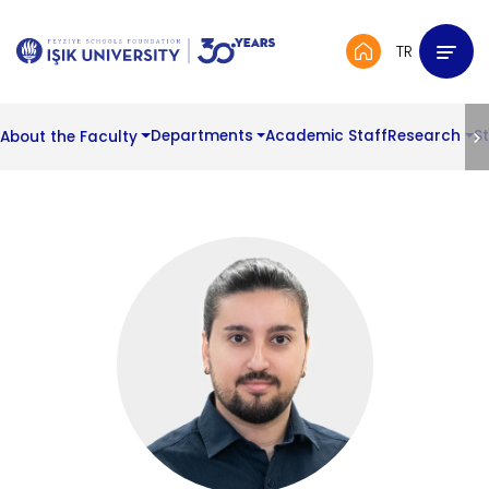
TR
About the Faculty
Departments
Academic Staff
Research
S