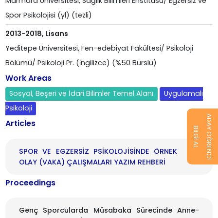
Marmara Üniversitesi, Sağlık Bilimleri Enstitüsü/ Egzersiz ve
Spor Psikolojisi (yl) (tezli)
2013-2018, Lisans
Yeditepe Üniversitesi, Fen-edebiyat Fakültesi/ Psikoloji
Bölümü/ Psikoloji Pr. (i̇ngilizce) (%50 Burslu)
Work Areas
Sosyal, Beşeri ve İdari Bilimler Temel Alanı
Uygulamalı
Psikoloji
ADAY ÖĞRENCİ
Articles
BİLGİ AL
SPOR VE EGZERSİZ PSİKOLOJİSİNDE ÖRNEK
OLAY (VAKA) ÇALIŞMALARI YAZIM REHBERİ
Proceedings
Genç Sporcularda Müsabaka Sürecinde Anne-