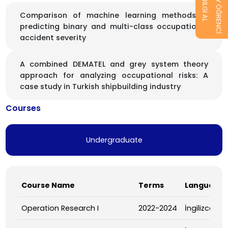
ADAY ÖĞRENCİ
BİLGİ AL
Comparison of machine learning methods in
predicting binary and multi-class occupational
accident severity
A combined DEMATEL and grey system theory
approach for analyzing occupational risks: A
case study in Turkish shipbuilding industry
Courses
Undergraduate
Course Name
Terms
Language
Operation Research I
2022-2024
İngilizce