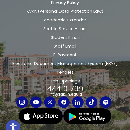
Privacy Policy
Alt
KVKK (Personal Data Protection Law)
bilgi
Academic Calendar
Shuttle Service Hours
Student Email
Staff Email
E-Payment
Electronic Document Management System (EBYS)
Tenders
Job Openings
444 0 799
info@isikun.edu.tr