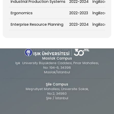
Industrial Production Systems
2022-2024
İngilizce
Ergonomics
2022-2023
İngilizce
Enterprise Resource Planning
2023-2024
İngilizce
Maslak Campus
Işık University Büyükdere Caddesi, Pınar Mahallesi,
No: 194-6, 34398
Maslak/İstanbul
Şile Campus
Meşrutiyet Mahallesi, Üniversite Sokak,
No:2, 34980
Şile / İstanbul