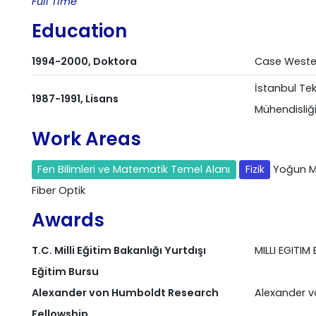
Full Tıme
Education
1994-2000, Doktora
Case Wester
İstanbul Tek
1987-1991, Lisans
Mühendisliği
Work Areas
Fen Bilimleri ve Matematik Temel Alanı
Fizik
Yoğun M
Fiber Optik
Awards
T.C. Milli Eğitim Bakanlığı Yurtdışı
MILLI EGITIM
Eğitim Bursu
Alexander von Humboldt Research
Alexander 
Fellowship