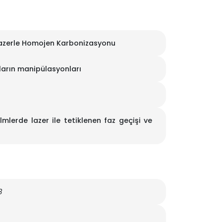
azerle Homojen Karbonizasyonu
ların manipülasyonları
mlerde lazer ile tetiklenen faz geçişi ve
3