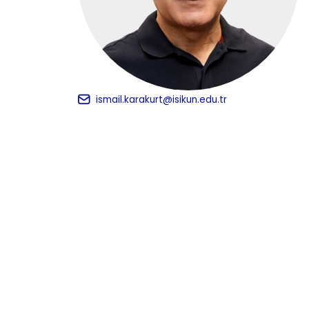
ismail.karakurt@isikun.edu.tr