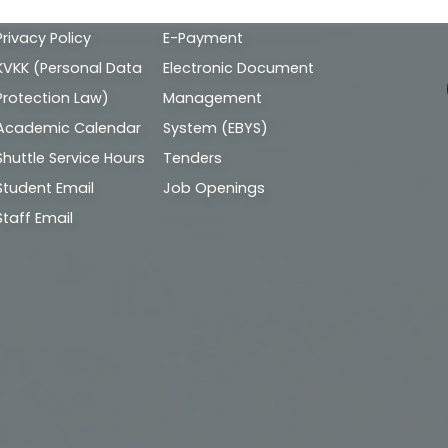
Alt
Privacy Policy
E-Payment
bilgi
KVKK (Personal Data
Electronic Document
Protection Law)
Management
Academic Calendar
System (EBYS)
Shuttle Service Hours
Tenders
Student Email
Job Openings
Staff Email