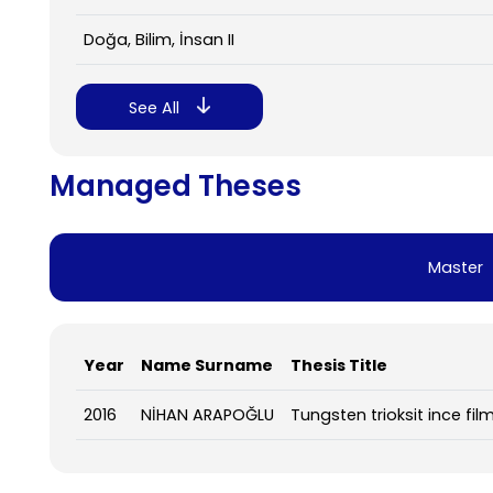
Doğa, Bilim, İnsan II
See All
Managed Theses
Master
Year
Name Surname
Thesis Title
2016
NİHAN ARAPOĞLU
Tungsten trioksit ince fil