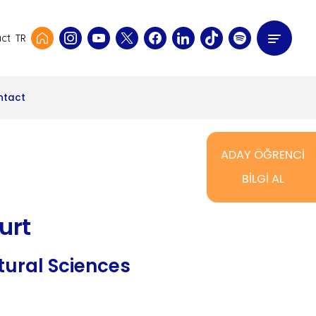
TR
ct
ntact
ADAY ÖĞRENCİ
BİLGİ AL
urt
tural Sciences