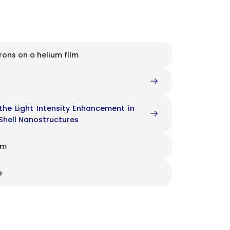
ons on a helium film
the Light Intensity Enhancement in
Shell Nanostructures
um
e