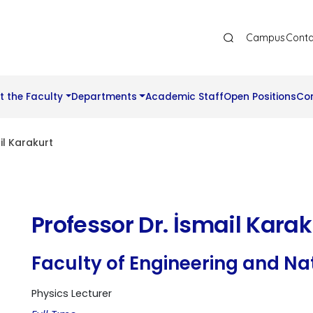
Ana Gezinti Menüsü Üst
Campus
Conta
t the Faculty
Departments
Academic Staff
Open Positions
Co
il Karakurt
Professor Dr. İsmail Karak
Faculty of Engineering and Na
Physics Lecturer