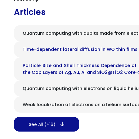
Articles
Quantum computing with qubits made from electr
Time-dependent lateral diffusion in WO thin films
Particle Size and Shell Thickness Dependence of 
the Cap Layers of Ag, Au, Al and SiO2@TiO2 Core-
Quantum computing with electrons on liquid heli
Weak localization of electrons on a helium surfac
See All (+16)